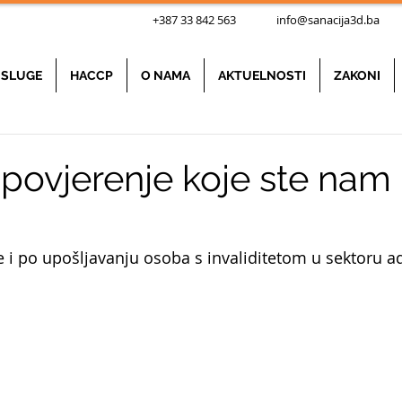
+387 33 842 563
info@sanacija3d.ba
Nad
SLUGE
HACCP
O NAMA
AKTUELNOSTI
ZAKONI
 povjerenje koje ste nam
če i po upošljavanju osoba s invaliditetom u sektoru a