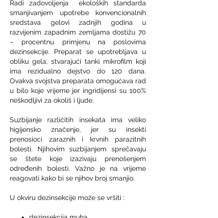
Radi zadovoljenja ekoloških standarda
smanjivanjem upotrebe konvencionalnih
sredstava gelovi zadnjih godina u
razvijenim zapadnim zemljama dostižu 70
– procentnu primjenu na poslovima
dezinsekcije. Preparat se upotrebljava u
obliku gela, stvarajući tanki mikrofilm koji
ima rezidualno dejstvo do 120 dana.
Ovakva svojstva preparata omogućava rad
u bilo koje vrijeme jer ingridijensi su 100%
neškodljivi za okoliš i ljude.
Suzbijanje različitih insekata ima veliko
higijensko značenje, jer su insekti
prenosioci zaraznih i krvnih parazitnih
bolesti. Njihovim suzbijanjem sprečavaju
se štete koje izazivaju prenošenjem
određenih bolesti. Važno je na vrijeme
reagovati kako bi se njihov broj smanjio.
U okviru dezinsekcije može se vršiti :
dezinsekcija muha,