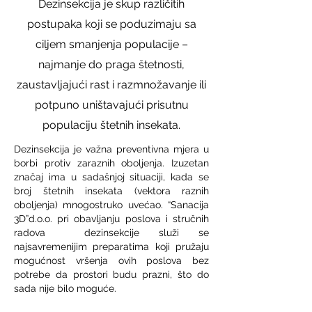
Dezinsekcija je skup različitih
postupaka koji se poduzimaju sa
ciljem smanjenja populacije –
najmanje do praga štetnosti,
zaustavljajući rast i razmnožavanje ili
potpuno uništavajući prisutnu
populaciju štetnih insekata.
Dezinsekcija je važna preventivna mjera u
borbi protiv zaraznih oboljenja.
Izuzetan
značaj ima u sadašnjoj situaciji, kada se
broj štetnih insekata (vektora raznih
oboljenja) mnogostruko uvećao.
“Sanacija
3D”d.o.o. pri obavljanju poslova i stručnih
radova dezinsekcije služi se
najsavremenijim preparatima koji pružaju
mogućnost vršenja ovih poslova bez
potrebe da prostori budu prazni, što do
sada nije bilo moguće.