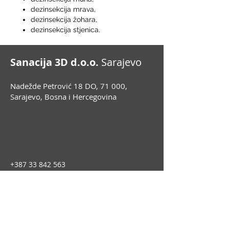
dezinsekcija mrava,
dezinsekcija žohara,
dezinsekcija stjenica.
Sanacija 3D d.o.o.
Sarajevo
Nadežde Petrović 18 DO, 71 000,
Sarajevo, Bosna i Hercegovina
+387 33 842 563
+387 33 842 568
info@sanacija3d.ba