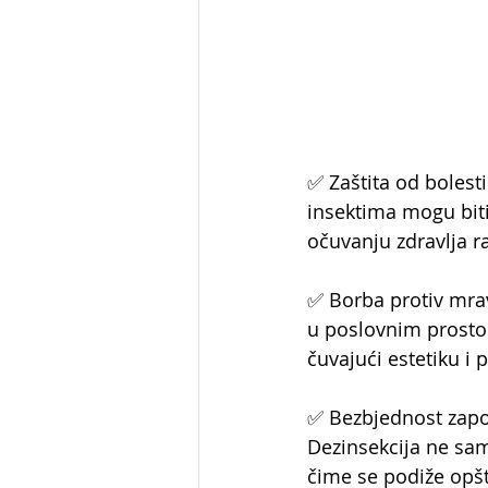
✅ Zaštita od bolesti:
insektima mogu bit
očuvanju zdravlja r
✅ Borba protiv mrav
u poslovnim prostor
čuvajući estetiku i
✅ Bezbjednost zapos
Dezinsekcija ne sam
čime se podiže opšt