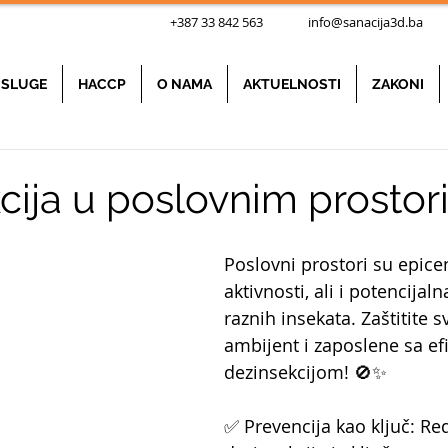
+387 33 842 563
info@sanacija3d.ba
Nad
SLUGE
HACCP
O NAMA
AKTUELNOSTI
ZAKONI
cija u poslovnim prosto
Poslovni prostori su epice
aktivnosti, ali i potencijaln
raznih insekata. Zaštitite s
ambijent i zaposlene sa e
dezinsekcijom! 🚫✨
✅ Prevencija kao ključ: Re