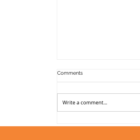
Comments
Write a comment...
11 GODINA U SLUŽBI VAŠEG
ZDRAVLJA – SANACIJA 3D
d.o.o. SARAJEVO