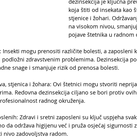
dezinsekcija je ključna pr
koja štiti od insekata kao š
stjenice i žohari. Održavan
na visokom nivou, smanjuje
pojave štetnika u radnom 
 Insekti mogu prenositi različite bolesti, a zaposleni k
i podložni zdravstvenim problemima. Dezinsekcija p
adne snage i smanjuje rizik od prenosa bolesti.
a, stjenica i žohara: Ovi štetnici mogu stvoriti nepri
ima. Redovna dezinsekcija ciljano se bori protiv ovih 
 profesionalnost radnog okruženja.
lenih: Zdravi i sretni zaposleni su ključ uspjeha sva
o da održava higijenu već i pruža osjećaj sigurnosti 
i nivo zadovoljstva radom.