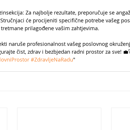
insekcija: Za najbolje rezultate, preporučuje se anga
 Stručnjaci će procijeniti specifične potrebe vašeg po
i tretmane prilagođene vašim zahtjevima.
ekti naruše profesionalnost vašeg poslovnog okruženja
gurajte čist, zdrav i bezbjedan radni prostor za sve! 💼
lovniProstor
#ZdravljeNaRadu
"