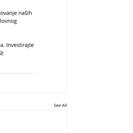
žovanje naših 
slovnog 
. Investirajte 
🚀 
See All