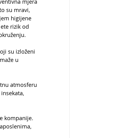
eventivna mjera 
to su mravi, 
jem higijene 
te rizik od 
okruženju.
oji su izloženi 
omaže u 
jatnu atmosferu 
insekata, 
ke kompanije. 
zaposlenima, 