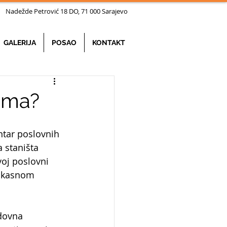
ežde Petrović 18 DO, 71 000 Sarajevo
GALERIJA
POSAO
KONTAKT
rima?
ntar poslovnih 
a staništa 
voj poslovni 
fikasnom 
dovna 