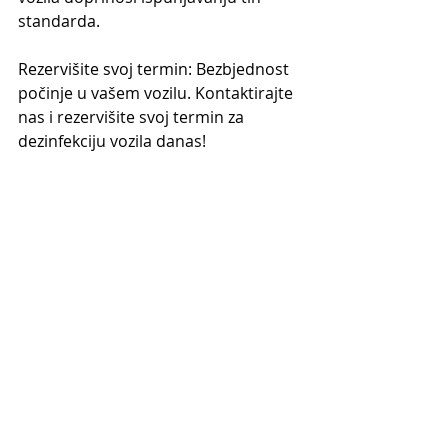
standarda.
Rezervišite svoj termin: Bezbjednost 
po
činje u vašem vozilu. Kontaktirajte 
nas i rezervišite svoj termin za 
dezinfekciju vozila danas! 
Recent Posts
See All