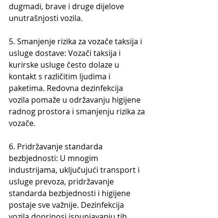
dugmadi, brave i druge dijelove 
unutrašnjosti vozila.
5. Smanjenje rizika za voza
če taksija i 
usluge dostave: Vozači taksija i 
kurirske usluge često dolaze u 
kontakt s različitim ljudima i 
paketima. Redovna dezinfekcija 
vozila pomaže u održavanju higijene 
radnog prostora i smanjenju rizika za 
vozače. 
6. Pridržavanje standarda 
bezbjednosti: U mnogim 
industrijama, uklju
čujući transport i 
usluge prevoza, pridržavanje 
standarda bezbjednosti i higijene 
postaje sve važnije. Dezinfekcija 
vozila doprinosi ispunjavanju tih 