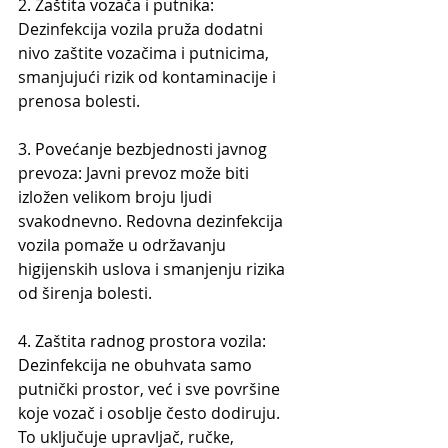
2. Zaštita voza
ča i putnika: 
Dezinfekcija vozila pruža dodatni 
nivo zaštite vozačima i putnicima, 
smanjujući rizik od kontaminacije i 
prenosa bolesti.
3. Pove
ćanje bezbjednosti javnog 
prevoza: Javni prevoz može biti 
izložen velikom broju ljudi 
svakodnevno. Redovna dezinfekcija 
vozila pomaže u održavanju 
higijenskih uslova i smanjenju rizika 
od širenja bolesti.
4. Zaštita radnog prostora vozila: 
Dezinfekcija ne obuhvata samo 
putni
čki prostor, već i sve površine 
koje vozač i osoblje često dodiruju. 
To uključuje upravljač, ručke, 