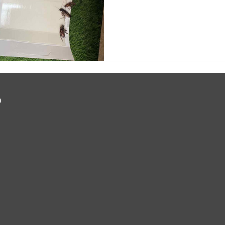
tegobe; Brzo se razmnožava
postati izvor novih generaci
hvatajući vas nespremne.
o