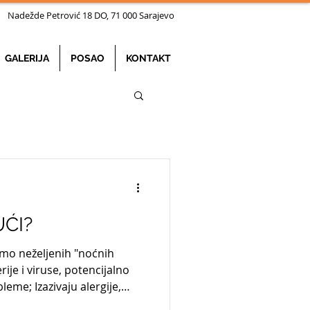
ežde Petrović 18 DO, 71 000 Sarajevo
GALERIJA
POSAO
KONTAKT
UĆI?
amo neželjenih "noćnih
rije i viruse, potencijalno
leme; Izazivaju alergije,
 pogoršati respiratorne