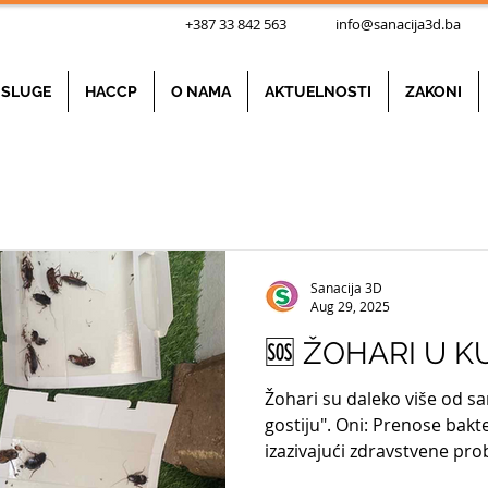
+387 33 842 563
info@sanacija3d.ba
Nad
SLUGE
HACCP
O NAMA
AKTUELNOSTI
ZAKONI
Sanacija 3D
Aug 29, 2025
🆘 ŽOHARI U K
Žohari su daleko više od s
gostiju". Oni: Prenose bakte
izazivajući zdravstvene prob
astmatične reakcije i mogu