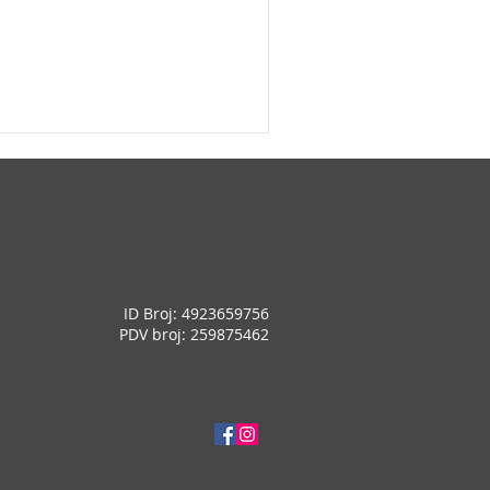
ju, svaka jedinka može
ja; Mogu se skrivati satima,
ID Broj: 4923659756
PDV broj: 259875462