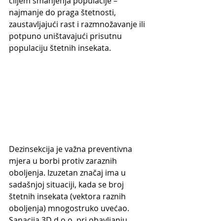
ciljem smanjenja populacije – 
najmanje do praga štetnosti, 
zaustavljajući rast i razmnožavanje ili 
potpuno uništavajući prisutnu 
populaciju štetnih insekata.
Dezinsekcija je važna preventivna 
mjera u borbi protiv zaraznih 
oboljenja. Izuzetan značaj ima u 
sadašnjoj situaciji, kada se broj 
štetnih insekata (vektora raznih 
oboljenja) mnogostruko uvećao. 
Sanacija 3D d.o.o. pri obavljanju 