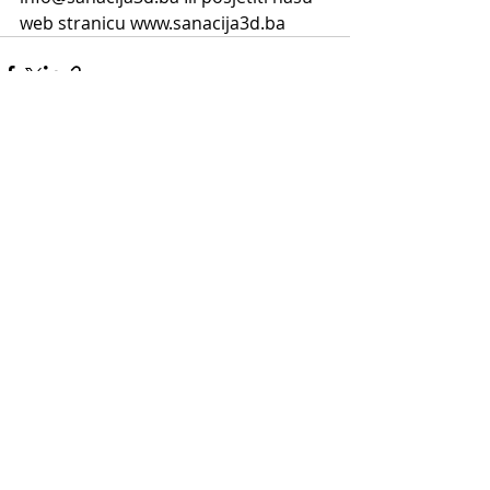
web stranicu www.sanacija3d.ba
Recent Posts
See All