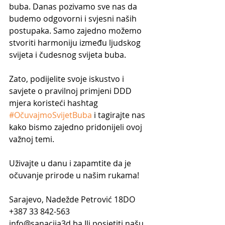
buba. Danas pozivamo sve nas da 
budemo odgovorni i svjesni naših 
postupaka. Samo zajedno možemo 
stvoriti harmoniju između ljudskog 
svijeta i čudesnog svijeta buba.
Zato, podijelite svoje iskustvo i 
savjete o pravilnoj primjeni DDD 
mjera koristeći hashtag 
#OčuvajmoSvijetBuba
 i tagirajte nas 
kako bismo zajedno pridonijeli ovoj 
važnoj temi.
Uživajte u danu i zapamtite da je 
očuvanje prirode u našim rukama!
Sarajevo, Nadežde Petrović 18DO
+387 33 842-563
info@sanacija3d.ba Ili posjetiti našu 